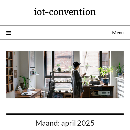
Ga
iot-convention
naar
de
inhoud
Menu
Maand:
april 2025