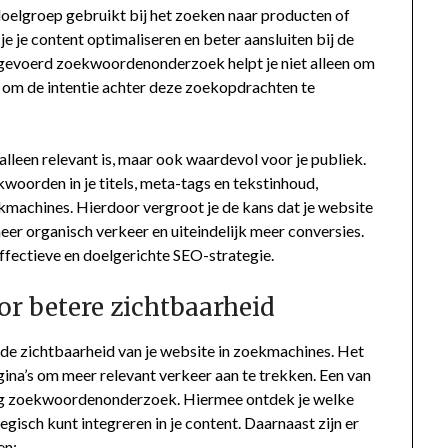
doelgroep gebruikt bij het zoeken naar producten of
je je content optimaliseren en beter aansluiten bij de
itgevoerd zoekwoordenonderzoek helpt je niet alleen om
k om de intentie achter deze zoekopdrachten te
t alleen relevant is, maar ook waardevol voor je publiek.
oorden in je titels, meta-tags en tekstinhoud,
ekmachines. Hierdoor vergroot je de kans dat je website
meer organisch verkeer en uiteindelijk meer conversies.
fectieve en doelgerichte SEO-strategie.
r betere zichtbaarheid
 de zichtbaarheid van je website in zoekmachines. Het
agina’s om meer relevant verkeer aan te trekken. Een van
ndig zoekwoordenonderzoek. Hiermee ontdek je welke
gisch kunt integreren in je content. Daarnaast zijn er
en: