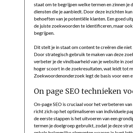
staat om te begrijpen welke termen en zinnen je 
diensten die je aanbiedt. Door deze inzichten kun 
behoeften van je potentiële klanten. Een goed u
de juiste zoekwoorden te identificeren, maar oo
begrijpen.
Dit stelt je in staat om content te creëren die nie
Door strategisch gebruik te maken van deze zoekw
verbeter je de vindbaarheid van je website in zo
hoger scoort in de zoekresultaten, wat leidt tot 
Zoekwoordenonderzoek legt de basis voor een ef
On page SEO technieken voo
On-page SEO is cruciaal voor het verbeteren van
richt zich op het optimaliseren van individuele p
de eerste stappen is het uitvoeren van een gro
termen je doelgroep gebruikt, zodat je deze strate
enkele belangrijke elementen waarop je kunt lett