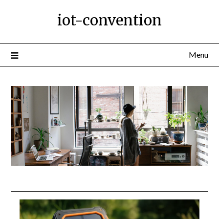
Ga
iot-convention
naar
de
inhoud
Menu