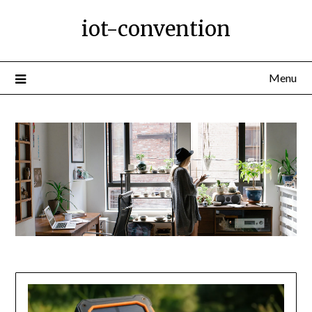
Ga
iot-convention
naar
de
inhoud
Menu