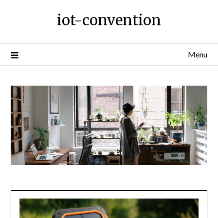
Ga
iot-convention
naar
de
inhoud
Menu