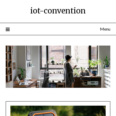
Ga
iot-convention
naar
de
inhoud
Menu