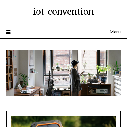
Ga
iot-convention
naar
de
inhoud
Menu