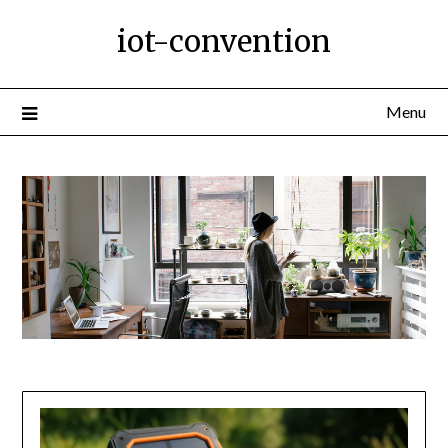
Ga
iot-convention
naar
de
inhoud
Menu