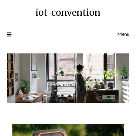
Ga
iot-convention
naar
de
inhoud
Menu